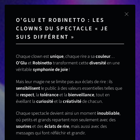
Cl
O'GLU ET ROBINETTO : LES
CLOWNS DU SPECTACLE « JE
SUIS DIFFÉRENT »
Chaque clown est
unique
, chaque rire a sa
couleur
…
O'Glu
et
Robinetto
transforment cette
diversité
en une
véritable
symphonie de joie
!
Mais leur magie ne se limite pas aux éclats de rire : ils
sensibilisent
le public à des valeurs essentielles telles que
le
respect
, la
tolérance
et la
bienveillance
, tout en
éveillant la
curiosité
et la
créativité
de chacun.
Chaque spectacle devient ainsi un moment
inoubliable
,
où petits et grands repartent non seulement avec des
sourires
et des
éclats de rire
, mais aussi avec des
messages qui font réfléchir et grandir.